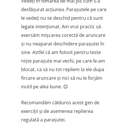
Vedeţi în filmarea de mai jos cum s-a
desfăşurat acţiunea. Paraşutele pe care
le vedeţi nu se deschid pentru că sunt
legate intenţionat. Am vrut practic să
exersăm mişcarea corectă de aruncare
şi nu neaparat deschidere paraşutei în
sine. Astfel că am folosit pentru teste
nişte paraşute mai vechi, pe care le-am
blocat, ca să nu tot repliem la ele dupa
fircare aruncare şi nici să nu le forjăm
inutil pe alea bune. 😉
Recomandăm călduros acest gen de
exerciţii şi de asemenea replierea
regulată a paraşutei.