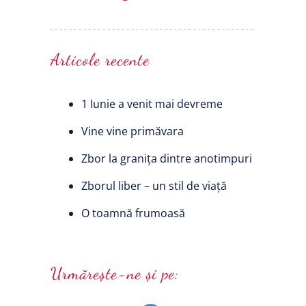
Articole recente
1 Iunie a venit mai devreme
Vine vine primăvara
Zbor la granița dintre anotimpuri
Zborul liber – un stil de viață
O toamnă frumoasă
Urmărește-ne și pe: