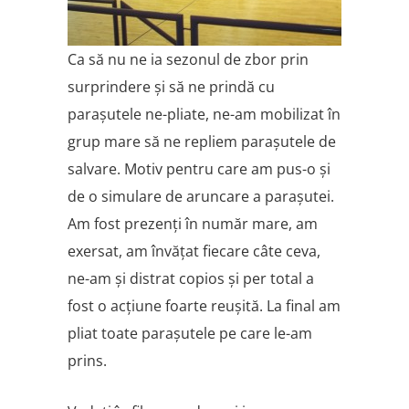
Ca să nu ne ia sezonul de zbor prin
surprindere şi să ne prindă cu
paraşutele ne-pliate, ne-am mobilizat în
grup mare să ne repliem paraşutele de
salvare. Motiv pentru care am pus-o şi
de o simulare de aruncare a paraşutei.
Am fost prezenţi în număr mare, am
exersat, am învăţat fiecare câte ceva,
ne-am şi distrat copios şi per total a
fost o acţiune foarte reuşită. La final am
pliat toate paraşutele pe care le-am
prins.