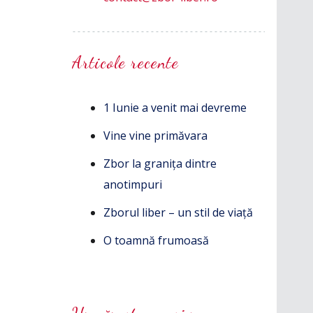
Articole recente
1 Iunie a venit mai devreme
Vine vine primăvara
Zbor la granița dintre
anotimpuri
Zborul liber – un stil de viață
O toamnă frumoasă