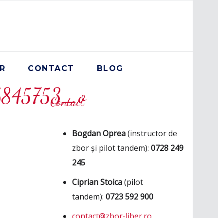
R
CONTACT
BLOG
6845753_o
Contact
Bogdan Oprea
(instructor de
zbor și pilot tandem):
0728 249
245
Ciprian Stoica
(pilot
tandem):
0723 592 900
contact@zbor-liber.ro