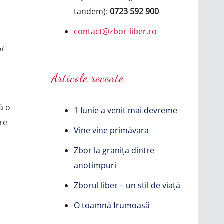
tandem):
0723 592 900
contact@zbor-liber.ro
l
Articole recente
ă o
1 Iunie a venit mai devreme
tre
Vine vine primăvara
Zbor la granița dintre
anotimpuri
Zborul liber – un stil de viață
O toamnă frumoasă