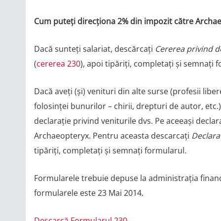
Cum puteţi direcţiona 2% din impozit către Archa
Dacă sunteți salariat, descărcați
Cererea privind d
(
cererea 230
), apoi tipăriți, completați și semnați 
Dacă aveți (și) venituri din alte surse (profesii lib
folosinței bunurilor – chirii, drepturi de autor, etc.
declarație privind veniturile dvs. Pe aceeași declar
Archaeopteryx. Pentru aceasta descarcați
Declaraț
tipăriți, completați și semnați formularul.
Formularele trebuie depuse la administrația financ
formularele este 23 Mai 2014.
Descarcă Formularul 230