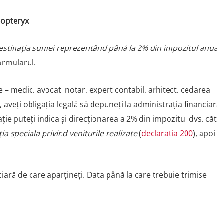
eopteryx
estinația sumei reprezentând până la 2% din impozitul anua
formularul.
ere – medic, avocat, notar, expert contabil, arhitect, cedarea
), aveți obligația legală să depuneți la administrația financiar
ație puteți indica și direcționarea a 2% din impozitul dvs. că
ia speciala privind veniturile realizate
(
declaratia 200
), apoi
iară de care aparțineți. Data până la care trebuie trimise