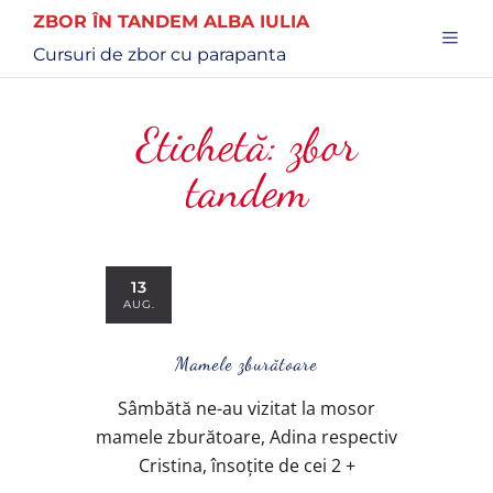
ZBOR ÎN TANDEM ALBA IULIA
Cursuri de zbor cu parapanta
Etichetă:
zbor
tandem
13
AUG.
Mamele zburătoare
Sâmbătă ne-au vizitat la mosor
mamele zburătoare, Adina respectiv
Cristina, însoțite de cei 2 +