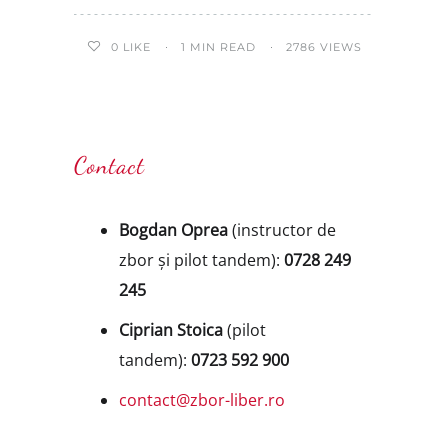
0
LIKE
1 MIN READ
2786 VIEWS
Contact
Bogdan Oprea
(instructor de
zbor și pilot tandem):
0728 249
245
Ciprian Stoica
(pilot
tandem):
0723 592 900
contact@zbor-liber.ro