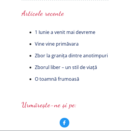
Articole recente
1 Iunie a venit mai devreme
Vine vine primăvara
Zbor la granița dintre anotimpuri
Zborul liber – un stil de viață
O toamnă frumoasă
Urmărește-ne și pe: